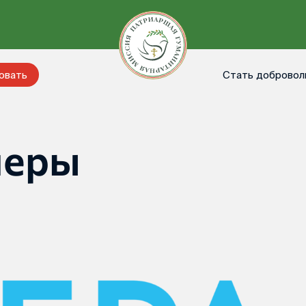
Стать добровол
овать
неры