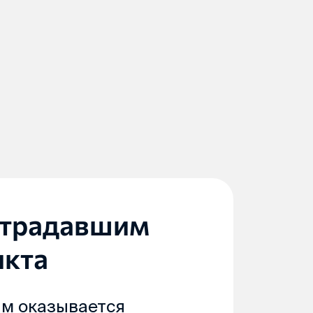
страдавшим
икта
м оказывается