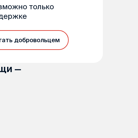
озможно только
ддержке
тать добровольцем
щи —